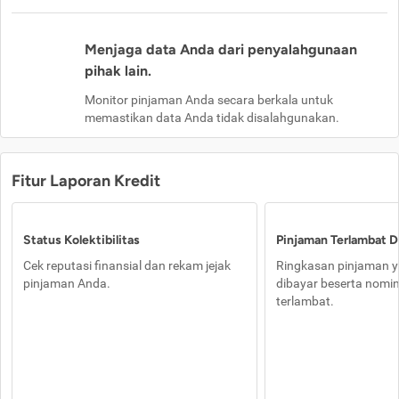
Menjaga data Anda dari penyalahgunaan
pihak lain.
Monitor pinjaman Anda secara berkala untuk
memastikan data Anda tidak disalahgunakan.
Fitur Laporan Kredit
Status Kolektibilitas
Pinjaman Terlambat D
Cek reputasi finansial dan rekam jejak
Ringkasan pinjaman y
pinjaman Anda.
dibayar beserta nomi
terlambat.