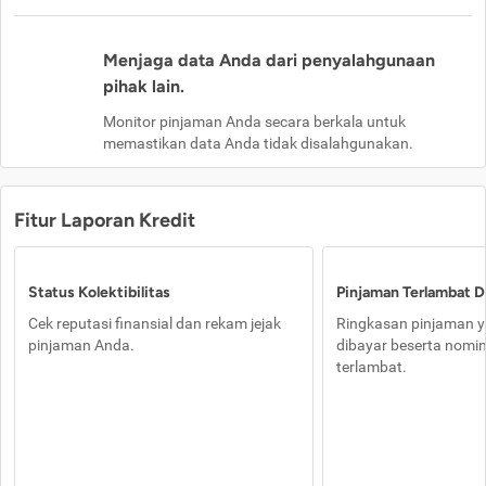
Menjaga data Anda dari penyalahgunaan
pihak lain.
Monitor pinjaman Anda secara berkala untuk
memastikan data Anda tidak disalahgunakan.
Fitur Laporan Kredit
Status Kolektibilitas
Pinjaman Terlambat D
Cek reputasi finansial dan rekam jejak
Ringkasan pinjaman y
pinjaman Anda.
dibayar beserta nomi
terlambat.