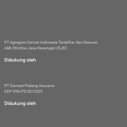
penurunan suku bunga, maupun keringanan lain untuk
memudahkan pelunasan utang tersebut.
PT Agregasi Cermat Indonesia
Terdaftar dan Diawasi
oleh Otoritas Jasa Keuangan (OJK)
Didukung oleh
PT Cermati Pialang Asuransi
KEP-596/PD.02/2025
Didukung oleh