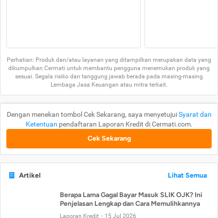
Perhatian: Produk dan/atau layanan yang ditampilkan merupakan data yang
dikumpulkan Cermati untuk membantu pengguna menemukan produk yang
sesuai. Segala risiko dan tanggung jawab berada pada masing-masing
Lembaga Jasa Keuangan atau mitra terkait.
Dengan menekan tombol Cek Sekarang, saya menyetujui
Syarat dan
Ketentuan
pendaftaran Laporan Kredit di Cermati.com.
Cek Sekarang
Artikel
Lihat Semua
Berapa Lama Gagal Bayar Masuk SLIK OJK? Ini
Penjelasan Lengkap dan Cara Memulihkannya
Laporan Kredit
15 Jul 2026