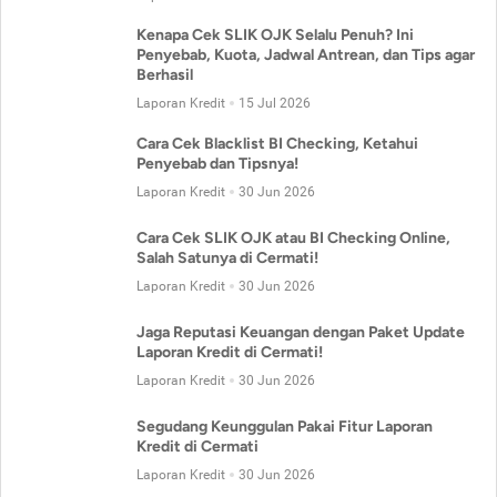
Kenapa Cek SLIK OJK Selalu Penuh? Ini
Penyebab, Kuota, Jadwal Antrean, dan Tips agar
Berhasil
Laporan Kredit
15 Jul 2026
Cara Cek Blacklist BI Checking, Ketahui
Penyebab dan Tipsnya!
Laporan Kredit
30 Jun 2026
Cara Cek SLIK OJK atau BI Checking Online,
Salah Satunya di Cermati!
Laporan Kredit
30 Jun 2026
Jaga Reputasi Keuangan dengan Paket Update
Laporan Kredit di Cermati!
Laporan Kredit
30 Jun 2026
Segudang Keunggulan Pakai Fitur Laporan
Kredit di Cermati
Laporan Kredit
30 Jun 2026