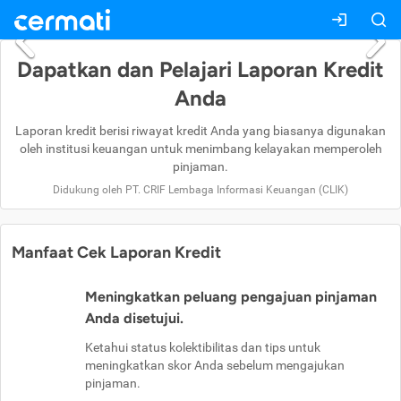
Dapatkan dan Pelajari Laporan Kredit
Anda
Laporan kredit berisi riwayat kredit Anda yang biasanya digunakan
oleh institusi keuangan untuk menimbang kelayakan memperoleh
pinjaman.
Didukung oleh PT. CRIF Lembaga Informasi Keuangan (CLIK)
Manfaat Cek Laporan Kredit
Meningkatkan peluang pengajuan pinjaman
Anda disetujui.
Ketahui status kolektibilitas dan tips untuk
meningkatkan skor Anda sebelum mengajukan
pinjaman.