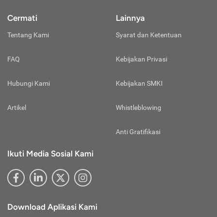
skor kredit.
Cermati
Lainnya
Batasi Tanggungan Utang
Tentang Kami
Tips lainnya untuk menurunkan skor kredit adalah
Syarat dan Ketentuan
membatasi tanggungan utang. Mulai lunasi pinjaman
tanpa mengajukan pinjaman baru agar limit kredit yang
FAQ
Kebijakan Privasi
dimiliki kembali ideal. Dengan begitu, skor kredit akan ikut
membaik dan memudahkan Anda untuk memohon utang
Hubungi Kami
Kebijakan SMKI
baru ketika dibutuhkan di situasi darurat.
Lunasi Beban Utang yang Tertunggak
Artikel
Whistleblowing
Tips mempertahankan skor kredit agar tetap positif yang
terakhir adalah dengan melunasi utang yang sudah
Anti Gratifikasi
terlanjur tertunggak. Melunasi utang yang tertunggak
adalah satu-satunya cara yang bisa dilakukan untuk
Ikuti Media Sosial Kami
memperbaiki skor kredit yang buruk.
Jika memang masih kesulitan untuk menuntaskan
tanggungan tersebut, Anda bisa mengajukan keringanan
ke pihak penyedia pinjaman. Biasanya, Anda akan
Download Aplikasi Kami
mendapatkan bantuan berupa perpanjangan tenor,