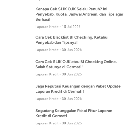
Kenapa Cek SLIK OJK Selalu Penuh? Ini
Penyebab, Kuota, Jadwal Antrean, dan Tips agar
Berhasil
Laporan Kredit
15 Jul 2026
Cara Cek Blacklist BI Checking, Ketahui
Penyebab dan Tipsnya!
Laporan Kredit
30 Jun 2026
Cara Cek SLIK OJK atau BI Checking Online,
Salah Satunya di Cermati!
Laporan Kredit
30 Jun 2026
Jaga Reputasi Keuangan dengan Paket Update
Laporan Kredit di Cermati!
Laporan Kredit
30 Jun 2026
Segudang Keunggulan Pakai Fitur Laporan
Kredit di Cermati
Laporan Kredit
30 Jun 2026