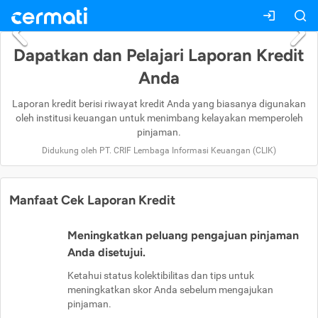
Dapatkan dan Pelajari Laporan Kredit
Anda
Laporan kredit berisi riwayat kredit Anda yang biasanya digunakan
oleh institusi keuangan untuk menimbang kelayakan memperoleh
pinjaman.
Didukung oleh PT. CRIF Lembaga Informasi Keuangan (CLIK)
Manfaat Cek Laporan Kredit
Meningkatkan peluang pengajuan pinjaman
Anda disetujui.
Ketahui status kolektibilitas dan tips untuk
meningkatkan skor Anda sebelum mengajukan
pinjaman.