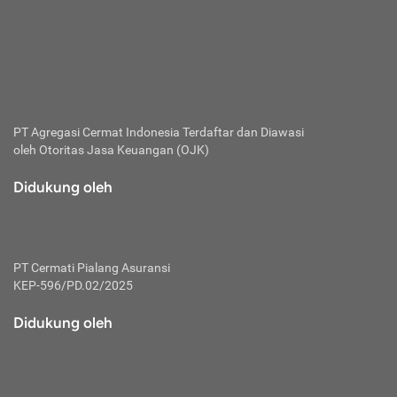
penurunan suku bunga, maupun keringanan lain untuk
memudahkan pelunasan utang tersebut.
PT Agregasi Cermat Indonesia
Terdaftar dan Diawasi
oleh Otoritas Jasa Keuangan (OJK)
Didukung oleh
PT Cermati Pialang Asuransi
KEP-596/PD.02/2025
Didukung oleh