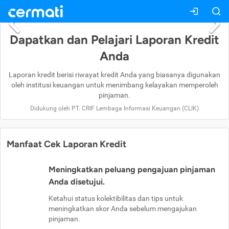
Dapatkan dan Pelajari Laporan Kredit
Anda
Laporan kredit berisi riwayat kredit Anda yang biasanya digunakan
oleh institusi keuangan untuk menimbang kelayakan memperoleh
pinjaman.
Didukung oleh PT. CRIF Lembaga Informasi Keuangan (CLIK)
Manfaat Cek Laporan Kredit
Meningkatkan peluang pengajuan pinjaman
Anda disetujui.
Ketahui status kolektibilitas dan tips untuk
meningkatkan skor Anda sebelum mengajukan
pinjaman.