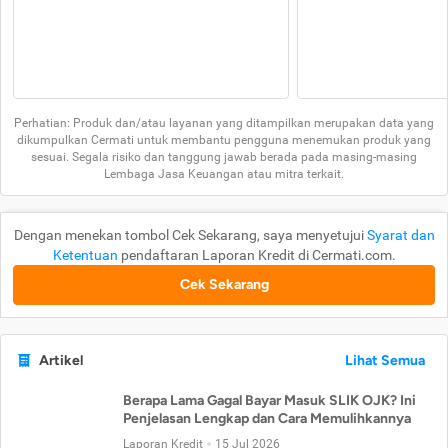
Perhatian: Produk dan/atau layanan yang ditampilkan merupakan data yang
dikumpulkan Cermati untuk membantu pengguna menemukan produk yang
sesuai. Segala risiko dan tanggung jawab berada pada masing-masing
Lembaga Jasa Keuangan atau mitra terkait.
Dengan menekan tombol Cek Sekarang, saya menyetujui
Syarat dan
Ketentuan
pendaftaran Laporan Kredit di Cermati.com.
Cek Sekarang
Artikel
Lihat Semua
Berapa Lama Gagal Bayar Masuk SLIK OJK? Ini
Penjelasan Lengkap dan Cara Memulihkannya
Laporan Kredit
15 Jul 2026