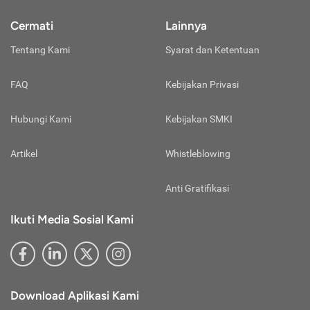
skor kredit.
Cermati
Lainnya
Batasi Tanggungan Utang
Tentang Kami
Tips lainnya untuk menurunkan skor kredit adalah
Syarat dan Ketentuan
membatasi tanggungan utang. Mulai lunasi pinjaman
tanpa mengajukan pinjaman baru agar limit kredit yang
FAQ
Kebijakan Privasi
dimiliki kembali ideal. Dengan begitu, skor kredit akan ikut
membaik dan memudahkan Anda untuk memohon utang
Hubungi Kami
Kebijakan SMKI
baru ketika dibutuhkan di situasi darurat.
Lunasi Beban Utang yang Tertunggak
Artikel
Whistleblowing
Tips mempertahankan skor kredit agar tetap positif yang
terakhir adalah dengan melunasi utang yang sudah
Anti Gratifikasi
terlanjur tertunggak. Melunasi utang yang tertunggak
adalah satu-satunya cara yang bisa dilakukan untuk
Ikuti Media Sosial Kami
memperbaiki skor kredit yang buruk.
Jika memang masih kesulitan untuk menuntaskan
tanggungan tersebut, Anda bisa mengajukan keringanan
ke pihak penyedia pinjaman. Biasanya, Anda akan
Download Aplikasi Kami
mendapatkan bantuan berupa perpanjangan tenor,