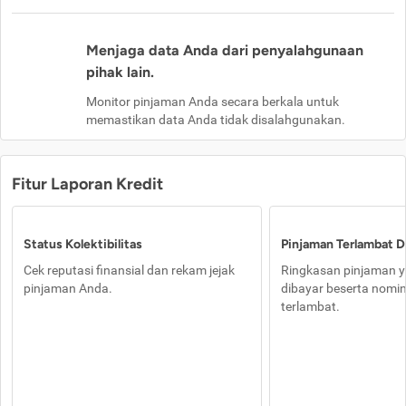
Menjaga data Anda dari penyalahgunaan
pihak lain.
Monitor pinjaman Anda secara berkala untuk
memastikan data Anda tidak disalahgunakan.
Fitur Laporan Kredit
Status Kolektibilitas
Pinjaman Terlambat D
Cek reputasi finansial dan rekam jejak
Ringkasan pinjaman y
pinjaman Anda.
dibayar beserta nomi
terlambat.