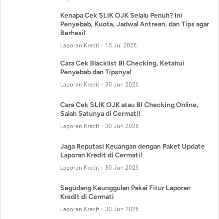
Kenapa Cek SLIK OJK Selalu Penuh? Ini
Penyebab, Kuota, Jadwal Antrean, dan Tips agar
Berhasil
Laporan Kredit
15 Jul 2026
Cara Cek Blacklist BI Checking, Ketahui
Penyebab dan Tipsnya!
Laporan Kredit
30 Jun 2026
Cara Cek SLIK OJK atau BI Checking Online,
Salah Satunya di Cermati!
Laporan Kredit
30 Jun 2026
Jaga Reputasi Keuangan dengan Paket Update
Laporan Kredit di Cermati!
Laporan Kredit
30 Jun 2026
Segudang Keunggulan Pakai Fitur Laporan
Kredit di Cermati
Laporan Kredit
30 Jun 2026