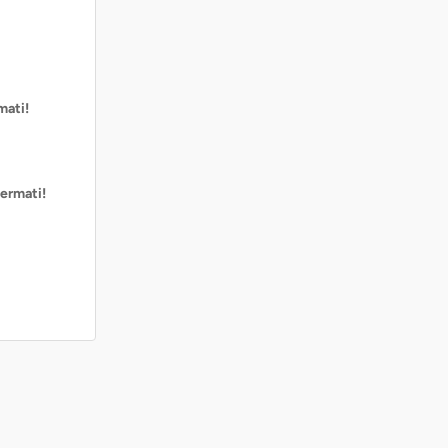
mati!
ermati!