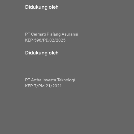
risiko dalam
Didukung oleh
ski tidak
i pengguna
 yang lebih
PT Cermati Pialang Asuransi
hui skor
KEP-596/PD.02/2025
usahakan untuk
Didukung oleh
ng. Mulai
 kembali ideal.
PT Artha Investa Teknologi
 memohon utang
KEP-7/PM.21/2021
gan melunasi
ah satu-
 bisa