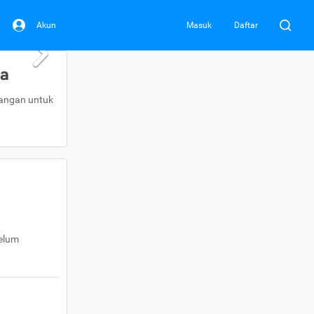
Akun
Masuk
Daftar
da
uangan untuk
belum