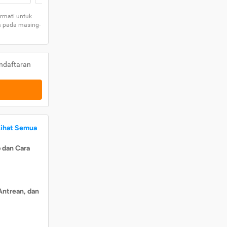
rmati untuk
a pada masing-
ndaftaran
Lihat Semua
 dan Cara
Antrean, dan