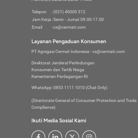
Pinjaman
pembayaran,
tidak ditamp
Kredit U
Jika 
memberikan
Telepon
:
(021) 40000 312
digun
Jam Kerja
:
Senin - Jumat 09.00-17.00
Memiliki la
lama 
Email
:
cs@cermati.com
rendah dan 
Berka
Anda 
Layanan Pengaduan Konsumen
pinja
PT Agregasi Cermat Indonesia
- cs@cermati.com
seger
Direktorat Jenderal Perlindungan
Batas
Konsumen dan Tertib Niaga
Tips 
Kementerian Perdagangan RI
lunas
Denga
WhatsApp: 0853 1111 1010 (Chat Only)
baru 
(Directorate General of Consumer Protection and Trade
Lunas
Compliance)
Tips 
utang
Ikuti Media Sosial Kami
satun
Jika 