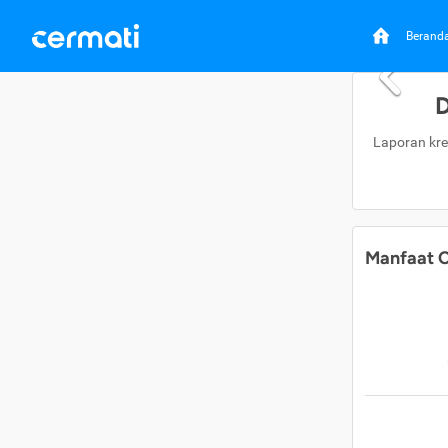
Berand
D
Laporan kre
Manfaat C