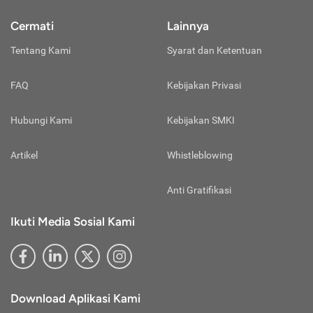
skor kredit.
Cermati
Lainnya
Batasi Tanggungan Utang
Tentang Kami
Tips lainnya untuk menurunkan skor kredit adalah
Syarat dan Ketentuan
membatasi tanggungan utang. Mulai lunasi pinjaman
tanpa mengajukan pinjaman baru agar limit kredit yang
FAQ
Kebijakan Privasi
dimiliki kembali ideal. Dengan begitu, skor kredit akan ikut
membaik dan memudahkan Anda untuk memohon utang
Hubungi Kami
Kebijakan SMKI
baru ketika dibutuhkan di situasi darurat.
Lunasi Beban Utang yang Tertunggak
Artikel
Whistleblowing
Tips mempertahankan skor kredit agar tetap positif yang
terakhir adalah dengan melunasi utang yang sudah
Anti Gratifikasi
terlanjur tertunggak. Melunasi utang yang tertunggak
adalah satu-satunya cara yang bisa dilakukan untuk
Ikuti Media Sosial Kami
memperbaiki skor kredit yang buruk.
Jika memang masih kesulitan untuk menuntaskan
tanggungan tersebut, Anda bisa mengajukan keringanan
ke pihak penyedia pinjaman. Biasanya, Anda akan
Download Aplikasi Kami
mendapatkan bantuan berupa perpanjangan tenor,