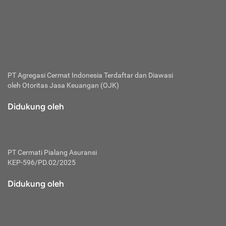
penurunan suku bunga, maupun keringanan lain untuk
memudahkan pelunasan utang tersebut.
PT Agregasi Cermat Indonesia
Terdaftar dan Diawasi
oleh Otoritas Jasa Keuangan (OJK)
Didukung oleh
PT Cermati Pialang Asuransi
KEP-596/PD.02/2025
Didukung oleh