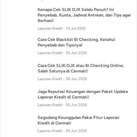
Kenapa Cek SLIK OJK Selalu Penuh? Ini
Penyebab, Kuota, Jadwal Antrean, dan Tips agar
Berhasil
Laporan Kredit
15 Jul 2026
Cara Cek Blacklist BI Checking, Ketahui
Penyebab dan Tipsnya!
Laporan Kredit
30 Jun 2026
Cara Cek SLIK OJK atau BI Checking Online,
Salah Satunya di Cermati!
Laporan Kredit
30 Jun 2026
Jaga Reputasi Keuangan dengan Paket Update
Laporan Kredit di Cermati!
Laporan Kredit
30 Jun 2026
Segudang Keunggulan Pakai Fitur Laporan
Kredit di Cermati
Laporan Kredit
30 Jun 2026