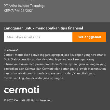
PT Artha Investa Teknologi
KEP-7/PM.21/2021
Langganan untuk mendapatkan tips finansial
Berlangganan
Disclaimer:
Cermati merupakan penyelenggara agregasi jasa keuangan yang terdaftar di
OJK. Oleh karena itu, produk dan/atau layanan jasa keuangan yang
ditawarkan bukan merupakan produk dan/atau layanan jasa keuangan yang
diterbitkan oleh Cermati dan Cermati tidak bertanggung jawab atas tuntutan
dan risiko terkait produk dan/atau layanan LJK dan/atau pihak yang
melakukan kegiatan di sektor jasa keuangan.
© 2026 Cermati. All Rights Reserved.