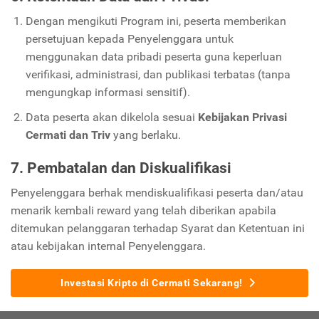
Dengan mengikuti Program ini, peserta memberikan
persetujuan kepada Penyelenggara untuk
menggunakan data pribadi peserta guna keperluan
verifikasi, administrasi, dan publikasi terbatas (tanpa
mengungkap informasi sensitif).
Data peserta akan dikelola sesuai
Kebijakan Privasi
Cermati dan Triv
yang berlaku.
7. Pembatalan dan Diskualifikasi
Penyelenggara berhak mendiskualifikasi peserta dan/atau
menarik kembali reward yang telah diberikan apabila
ditemukan pelanggaran terhadap Syarat dan Ketentuan ini
atau kebijakan internal Penyelenggara.
Investasi Kripto di Cermati Sekarang!