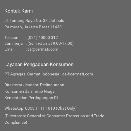
Kontak Kami
Jl. Tomang Raya No. 38, Jatipulo
Palmerah, Jakarta Barat 11430
Telepon
:
(021) 40000 312
Jam Kerja
: (Senin-Jumat 9:00-17:00)
Email
:
cs@cermati.com
Layanan Pengaduan Konsumen
PT Agregasi Cermat Indonesia - cs@cermati.com
Direktorat Jenderal Perlindungan
Konsumen dan Tertib Niaga
Kementerian Perdagangan RI
WhatsApp: 0853 1111 1010 (Chat Only)
(Directorate General of Consumer Protection and Trade
Compliance)