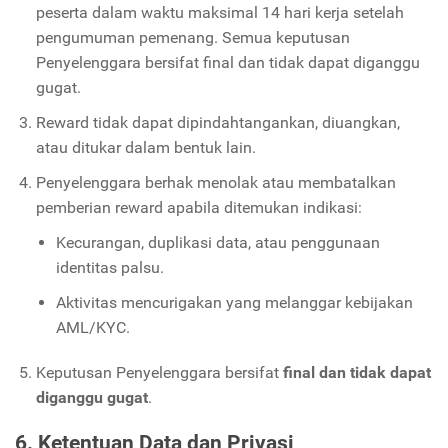
peserta dalam waktu maksimal 14 hari kerja setelah
pengumuman pemenang. Semua keputusan
Penyelenggara bersifat final dan tidak dapat diganggu
gugat.
Reward tidak dapat dipindahtangankan, diuangkan,
atau ditukar dalam bentuk lain.
Penyelenggara berhak menolak atau membatalkan
pemberian reward apabila ditemukan indikasi:
Kecurangan, duplikasi data, atau penggunaan
identitas palsu.
Aktivitas mencurigakan yang melanggar kebijakan
AML/KYC.
Keputusan Penyelenggara bersifat
final dan tidak dapat
diganggu gugat
.
6. Ketentuan Data dan Privasi