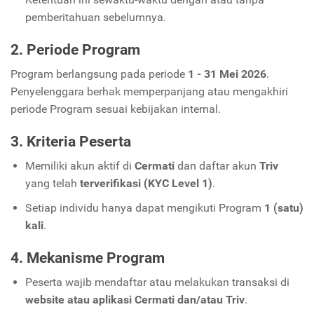
pemberitahuan sebelumnya.
2. Periode Program
Program berlangsung pada periode
1 - 31 Mei 2026
.
Penyelenggara berhak memperpanjang atau mengakhiri
periode Program sesuai kebijakan internal.
3. Kriteria Peserta
Memiliki akun aktif di
Cermati
dan daftar akun
Triv
yang telah
terverifikasi (KYC Level 1)
.
Setiap individu hanya dapat mengikuti Program
1 (satu)
kali
.
4. Mekanisme Program
Peserta wajib mendaftar atau melakukan transaksi di
website atau aplikasi Cermati dan/atau Triv
.