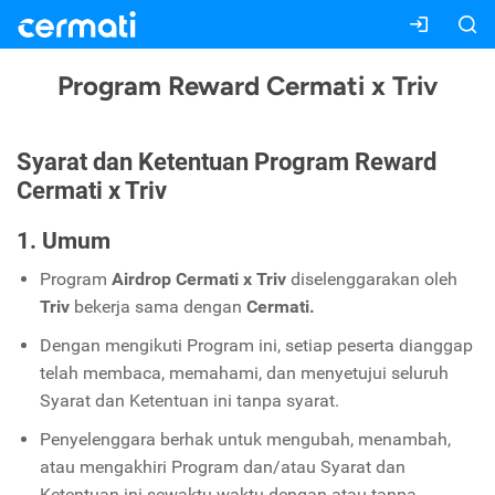
Program Reward Cermati x Triv
Syarat dan Ketentuan Program Reward
Cermati x Triv
1. Umum
Program
Airdrop Cermati x Triv
diselenggarakan oleh
Triv
bekerja sama dengan
Cermati.
Dengan mengikuti Program ini, setiap peserta dianggap
telah membaca, memahami, dan menyetujui seluruh
Syarat dan Ketentuan ini tanpa syarat.
Penyelenggara berhak untuk mengubah, menambah,
atau mengakhiri Program dan/atau Syarat dan
Ketentuan ini sewaktu-waktu dengan atau tanpa