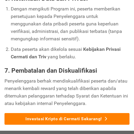
Dengan mengikuti Program ini, peserta memberikan
persetujuan kepada Penyelenggara untuk
menggunakan data pribadi peserta guna keperluan
verifikasi, administrasi, dan publikasi terbatas (tanpa
mengungkap informasi sensitif).
Data peserta akan dikelola sesuai
Kebijakan Privasi
Cermati dan Triv
yang berlaku.
7. Pembatalan dan Diskualifikasi
Penyelenggara berhak mendiskualifikasi peserta dan/atau
menarik kembali reward yang telah diberikan apabila
ditemukan pelanggaran terhadap Syarat dan Ketentuan ini
atau kebijakan internal Penyelenggara.
Investasi Kripto di Cermati Sekarang!