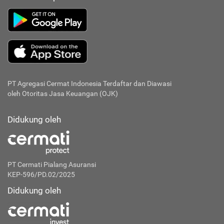
PT Agregasi Cermat Indonesia
Terdaftar dan Diawasi
oleh Otoritas Jasa Keuangan (OJK)
Didukung oleh
PT Cermati Pialang Asuransi
KEP-596/PD.02/2025
Didukung oleh