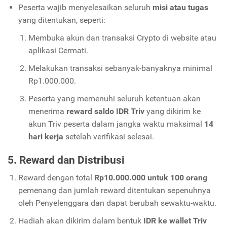
Peserta wajib menyelesaikan seluruh
misi atau tugas
yang ditentukan, seperti:
Membuka akun dan transaksi Crypto di website atau
aplikasi Cermati.
Melakukan transaksi sebanyak-banyaknya minimal
Rp1.000.000.
Peserta yang memenuhi seluruh ketentuan akan
menerima
reward saldo IDR Triv
yang dikirim ke
akun Triv peserta dalam jangka waktu maksimal
14
hari kerja
setelah verifikasi selesai.
5. Reward dan Distribusi
Reward dengan total
Rp10.000.000 untuk 100 orang
pemenang dan jumlah reward ditentukan sepenuhnya
oleh Penyelenggara dan dapat berubah sewaktu-waktu.
Hadiah akan dikirim dalam bentuk
IDR ke wallet Triv