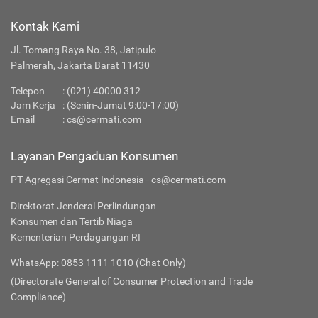
Kontak Kami
Jl. Tomang Raya No. 38, Jatipulo
Palmerah, Jakarta Barat 11430
Telepon
:
(021) 40000 312
Jam Kerja
: (Senin-Jumat 9:00-17:00)
Email
:
cs@cermati.com
Layanan Pengaduan Konsumen
PT Agregasi Cermat Indonesia - cs@cermati.com
Direktorat Jenderal Perlindungan
Konsumen dan Tertib Niaga
Kementerian Perdagangan RI
WhatsApp: 0853 1111 1010 (Chat Only)
(Directorate General of Consumer Protection and Trade
Compliance)