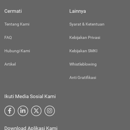
Cermati
Lainnya
Tentang Kami
Syarat & Ketentuan
FAQ
Kebijakan Privasi
Hubungi Kami
Kebijakan SMKI
Artikel
Whistleblowing
Anti Gratifikasi
Ikuti Media Sosial Kami
Download Aplikasi Kami