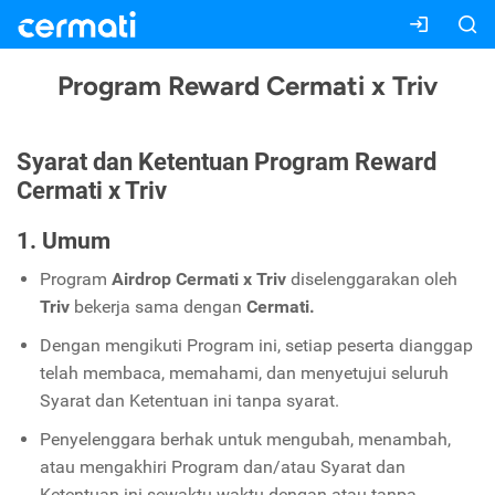
Program Reward Cermati x Triv
Syarat dan Ketentuan Program Reward
Cermati x Triv
1. Umum
Program
Airdrop Cermati x Triv
diselenggarakan oleh
Triv
bekerja sama dengan
Cermati.
Dengan mengikuti Program ini, setiap peserta dianggap
telah membaca, memahami, dan menyetujui seluruh
Syarat dan Ketentuan ini tanpa syarat.
Penyelenggara berhak untuk mengubah, menambah,
atau mengakhiri Program dan/atau Syarat dan
Ketentuan ini sewaktu-waktu dengan atau tanpa