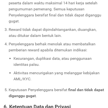
peserta dalam waktu maksimal 14 hari kerja setelah
pengumuman pemenang. Semua keputusan
Penyelenggara bersifat final dan tidak dapat diganggu
gugat.
Reward tidak dapat dipindahtangankan, diuangkan,
atau ditukar dalam bentuk lain.
Penyelenggara berhak menolak atau membatalkan
pemberian reward apabila ditemukan indikasi:
Kecurangan, duplikasi data, atau penggunaan
identitas palsu.
Aktivitas mencurigakan yang melanggar kebijakan
AML/KYC.
Keputusan Penyelenggara bersifat
final dan tidak dapat
diganggu gugat
.
6. Ketentuan Data dan Privasi