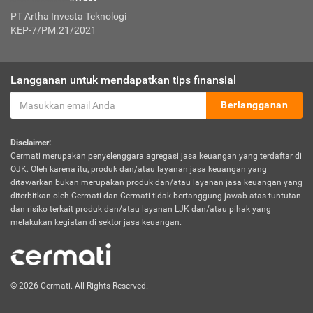
PT Artha Investa Teknologi
KEP-7/PM.21/2021
Langganan untuk mendapatkan tips finansial
Berlangganan
Disclaimer:
Cermati merupakan penyelenggara agregasi jasa keuangan yang terdaftar di
OJK. Oleh karena itu, produk dan/atau layanan jasa keuangan yang
ditawarkan bukan merupakan produk dan/atau layanan jasa keuangan yang
diterbitkan oleh Cermati dan Cermati tidak bertanggung jawab atas tuntutan
dan risiko terkait produk dan/atau layanan LJK dan/atau pihak yang
melakukan kegiatan di sektor jasa keuangan.
© 2026 Cermati. All Rights Reserved.