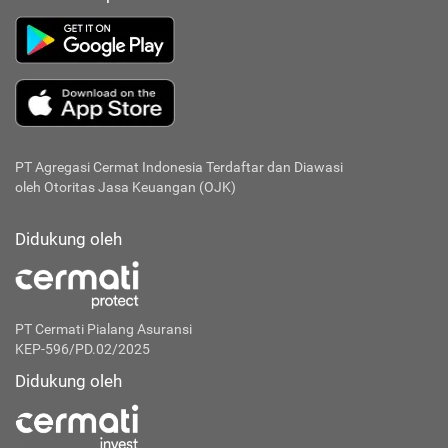
PT Agregasi Cermat Indonesia
Terdaftar dan Diawasi
oleh Otoritas Jasa Keuangan (OJK)
Didukung oleh
PT Cermati Pialang Asuransi
KEP-596/PD.02/2025
Didukung oleh