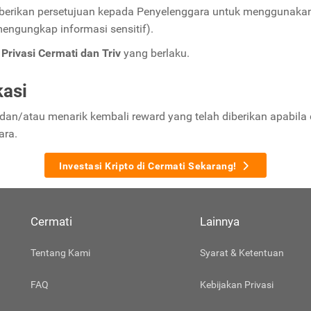
erikan persetujuan kepada Penyelenggara untuk menggunakan da
mengungkap informasi sensitif).
Privasi Cermati dan Triv
yang berlaku.
kasi
 dan/atau menarik kembali reward yang telah diberikan apabil
ara.
Investasi Kripto di Cermati Sekarang!
Cermati
Lainnya
Tentang Kami
Syarat & Ketentuan
FAQ
Kebijakan Privasi