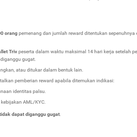
00 orang
pemenang dan jumlah reward ditentukan sepenuhnya o
llet Triv
peserta dalam waktu maksimal 14 hari kerja setela
t diganggu gugat.
ngkan, atau ditukar dalam bentuk lain.
lkan pemberian reward apabila ditemukan indikasi:
naan identitas palsu.
r kebijakan AML/KYC.
 tidak dapat diganggu gugat
.
i