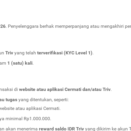
026
. Penyelenggara berhak memperpanjang atau mengakhiri peri
kun
Triv
yang telah
terverifikasi (KYC Level 1)
.
gram
1 (satu) kali
.
nsaksi di
website atau aplikasi Cermati dan/atau Triv
.
tau tugas
yang ditentukan, seperti:
ebsite atau aplikasi Cermati.
ya minimal Rp1.000.000.
uan akan menerima
reward saldo IDR Triv
yang dikirim ke akun