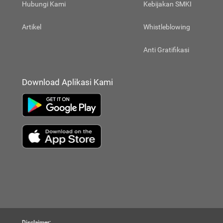
Hubungi Kami
Kebijakan SMKI
Artikel
Whistleblowing
Anti Gratifikasi
Download Aplikasi Kami
Disclaimer: