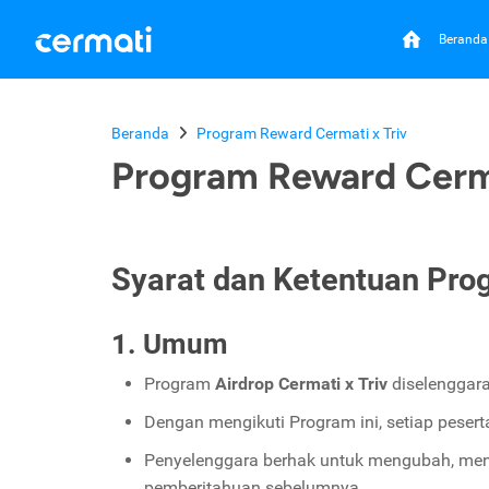
Beranda
Beranda
Program Reward Cermati x Triv
Program Reward Cerma
Syarat dan Ketentuan Pro
1. Umum
Program
Airdrop Cermati x Triv
diselenggara
Dengan mengikuti Program ini, setiap peser
Penyelenggara berhak untuk mengubah, men
pemberitahuan sebelumnya.