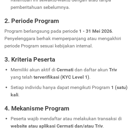
pemberitahuan sebelumnya.
2. Periode Program
Program berlangsung pada periode
1 - 31 Mei 2026
.
Penyelenggara berhak memperpanjang atau mengakhiri
periode Program sesuai kebijakan internal.
3. Kriteria Peserta
Memiliki akun aktif di
Cermati
dan daftar akun
Triv
yang telah
terverifikasi (KYC Level 1)
.
Setiap individu hanya dapat mengikuti Program
1 (satu)
kali
.
4. Mekanisme Program
Peserta wajib mendaftar atau melakukan transaksi di
website atau aplikasi Cermati dan/atau Triv
.