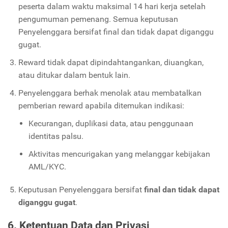
peserta dalam waktu maksimal 14 hari kerja setelah
pengumuman pemenang. Semua keputusan
Penyelenggara bersifat final dan tidak dapat diganggu
gugat.
Reward tidak dapat dipindahtangankan, diuangkan,
atau ditukar dalam bentuk lain.
Penyelenggara berhak menolak atau membatalkan
pemberian reward apabila ditemukan indikasi:
Kecurangan, duplikasi data, atau penggunaan
identitas palsu.
Aktivitas mencurigakan yang melanggar kebijakan
AML/KYC.
Keputusan Penyelenggara bersifat
final dan tidak dapat
diganggu gugat
.
6. Ketentuan Data dan Privasi