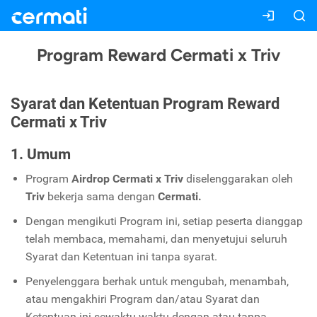
Program Reward Cermati x Triv
Syarat dan Ketentuan Program Reward
Cermati x Triv
1. Umum
Program
Airdrop Cermati x Triv
diselenggarakan oleh
Triv
bekerja sama dengan
Cermati.
Dengan mengikuti Program ini, setiap peserta dianggap
telah membaca, memahami, dan menyetujui seluruh
Syarat dan Ketentuan ini tanpa syarat.
Penyelenggara berhak untuk mengubah, menambah,
atau mengakhiri Program dan/atau Syarat dan
Ketentuan ini sewaktu-waktu dengan atau tanpa