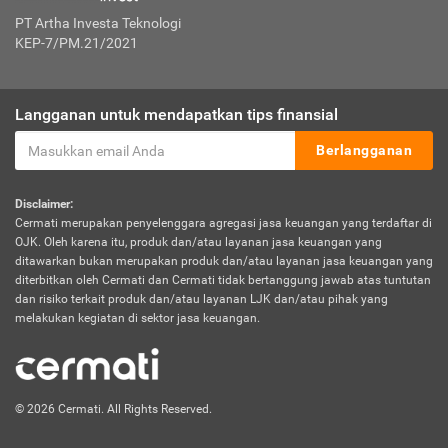
PT Artha Investa Teknologi
KEP-7/PM.21/2021
Langganan untuk mendapatkan tips finansial
Berlangganan
Disclaimer:
Cermati merupakan penyelenggara agregasi jasa keuangan yang terdaftar di
OJK. Oleh karena itu, produk dan/atau layanan jasa keuangan yang
ditawarkan bukan merupakan produk dan/atau layanan jasa keuangan yang
diterbitkan oleh Cermati dan Cermati tidak bertanggung jawab atas tuntutan
dan risiko terkait produk dan/atau layanan LJK dan/atau pihak yang
melakukan kegiatan di sektor jasa keuangan.
© 2026 Cermati. All Rights Reserved.