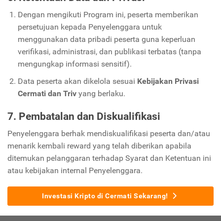
Dengan mengikuti Program ini, peserta memberikan
persetujuan kepada Penyelenggara untuk
menggunakan data pribadi peserta guna keperluan
verifikasi, administrasi, dan publikasi terbatas (tanpa
mengungkap informasi sensitif).
Data peserta akan dikelola sesuai
Kebijakan Privasi
Cermati dan Triv
yang berlaku.
7. Pembatalan dan Diskualifikasi
Penyelenggara berhak mendiskualifikasi peserta dan/atau
menarik kembali reward yang telah diberikan apabila
ditemukan pelanggaran terhadap Syarat dan Ketentuan ini
atau kebijakan internal Penyelenggara.
Investasi Kripto di Cermati Sekarang!