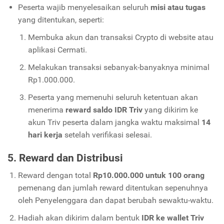
Peserta wajib menyelesaikan seluruh
misi atau tugas
yang ditentukan, seperti:
Membuka akun dan transaksi Crypto di website atau
aplikasi Cermati.
Melakukan transaksi sebanyak-banyaknya minimal
Rp1.000.000.
Peserta yang memenuhi seluruh ketentuan akan
menerima
reward saldo IDR Triv
yang dikirim ke
akun Triv peserta dalam jangka waktu maksimal
14
hari kerja
setelah verifikasi selesai.
5. Reward dan Distribusi
Reward dengan total
Rp10.000.000 untuk 100 orang
pemenang dan jumlah reward ditentukan sepenuhnya
oleh Penyelenggara dan dapat berubah sewaktu-waktu.
Hadiah akan dikirim dalam bentuk
IDR ke wallet Triv