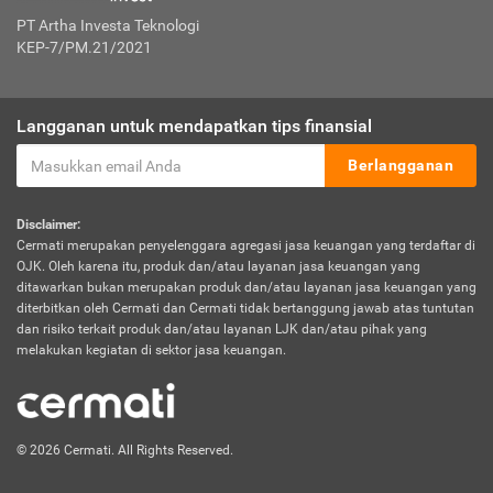
PT Artha Investa Teknologi
KEP-7/PM.21/2021
Langganan untuk mendapatkan tips finansial
Berlangganan
Disclaimer:
Cermati merupakan penyelenggara agregasi jasa keuangan yang terdaftar di
OJK. Oleh karena itu, produk dan/atau layanan jasa keuangan yang
ditawarkan bukan merupakan produk dan/atau layanan jasa keuangan yang
diterbitkan oleh Cermati dan Cermati tidak bertanggung jawab atas tuntutan
dan risiko terkait produk dan/atau layanan LJK dan/atau pihak yang
melakukan kegiatan di sektor jasa keuangan.
© 2026 Cermati. All Rights Reserved.