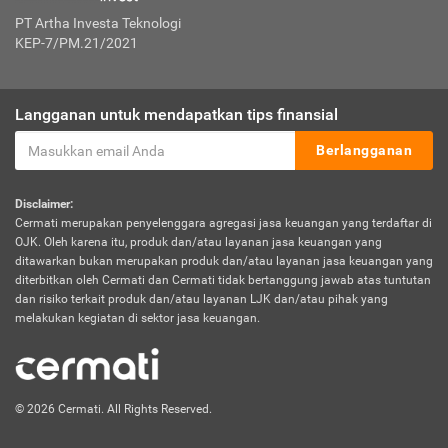
PT Artha Investa Teknologi
KEP-7/PM.21/2021
Langganan untuk mendapatkan tips finansial
Berlangganan
Disclaimer:
Cermati merupakan penyelenggara agregasi jasa keuangan yang terdaftar di
OJK. Oleh karena itu, produk dan/atau layanan jasa keuangan yang
ditawarkan bukan merupakan produk dan/atau layanan jasa keuangan yang
diterbitkan oleh Cermati dan Cermati tidak bertanggung jawab atas tuntutan
dan risiko terkait produk dan/atau layanan LJK dan/atau pihak yang
melakukan kegiatan di sektor jasa keuangan.
© 2026 Cermati. All Rights Reserved.