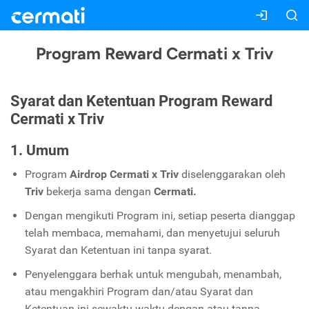
Program Reward Cermati x Triv
Syarat dan Ketentuan Program Reward
Cermati x Triv
1. Umum
Program
Airdrop Cermati x Triv
diselenggarakan oleh
Triv
bekerja sama dengan
Cermati.
Dengan mengikuti Program ini, setiap peserta dianggap
telah membaca, memahami, dan menyetujui seluruh
Syarat dan Ketentuan ini tanpa syarat.
Penyelenggara berhak untuk mengubah, menambah,
atau mengakhiri Program dan/atau Syarat dan
Ketentuan ini sewaktu-waktu dengan atau tanpa