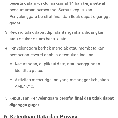
peserta dalam waktu maksimal 14 hari kerja setelah
pengumuman pemenang. Semua keputusan
Penyelenggara bersifat final dan tidak dapat diganggu
gugat.
Reward tidak dapat dipindahtangankan, diuangkan,
atau ditukar dalam bentuk lain.
Penyelenggara berhak menolak atau membatalkan
pemberian reward apabila ditemukan indikasi:
Kecurangan, duplikasi data, atau penggunaan
identitas palsu.
Aktivitas mencurigakan yang melanggar kebijakan
AML/KYC.
Keputusan Penyelenggara bersifat
final dan tidak dapat
diganggu gugat
.
6. Ketentuan Data dan Privasi