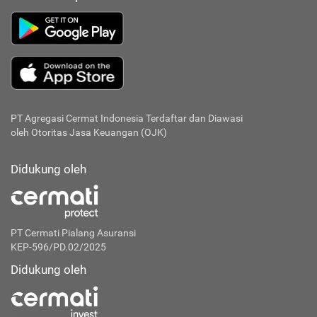
PT Agregasi Cermat Indonesia
Terdaftar dan Diawasi
oleh Otoritas Jasa Keuangan (OJK)
Didukung oleh
PT Cermati Pialang Asuransi
KEP-596/PD.02/2025
Didukung oleh