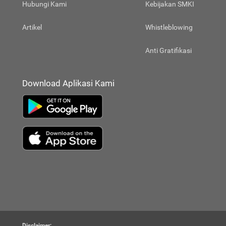
Hubungi Kami
Kebijakan SMKI
Artikel
Whistleblowing
Anti Gratifikasi
Download Aplikasi Kami
Disclaimer: