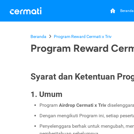
Beranda
Beranda
Program Reward Cermati x Triv
Program Reward Cerma
Syarat dan Ketentuan Pro
1. Umum
Program
Airdrop Cermati x Triv
diselenggara
Dengan mengikuti Program ini, setiap peser
Penyelenggara berhak untuk mengubah, men
pemberitahuan sebelumnya.