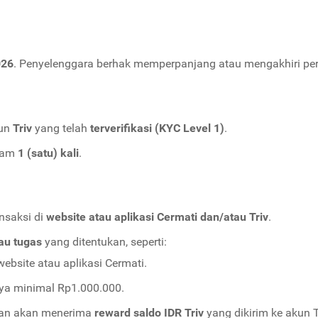
026
. Penyelenggara berhak memperpanjang atau mengakhiri peri
kun
Triv
yang telah
terverifikasi (KYC Level 1)
.
gram
1 (satu) kali
.
nsaksi di
website atau aplikasi Cermati dan/atau Triv
.
tau tugas
yang ditentukan, seperti:
ebsite atau aplikasi Cermati.
ya minimal Rp1.000.000.
uan akan menerima
reward saldo IDR Triv
yang dikirim ke akun