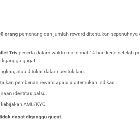
00 orang
pemenang dan jumlah reward ditentukan sepenuhnya o
llet Triv
peserta dalam waktu maksimal 14 hari kerja setela
t diganggu gugat.
ngkan, atau ditukar dalam bentuk lain.
lkan pemberian reward apabila ditemukan indikasi:
naan identitas palsu.
r kebijakan AML/KYC.
 tidak dapat diganggu gugat
.
i