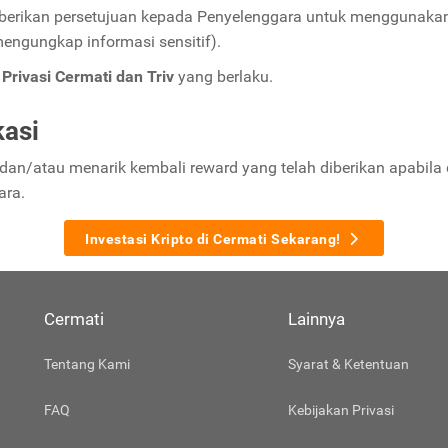
erikan persetujuan kepada Penyelenggara untuk menggunakan da
mengungkap informasi sensitif).
Privasi Cermati dan Triv
yang berlaku.
kasi
 dan/atau menarik kembali reward yang telah diberikan apabil
ara.
Investasi Kripto di Cermati Sekarang!
Cermati
Lainnya
Tentang Kami
Syarat & Ketentuan
FAQ
Kebijakan Privasi