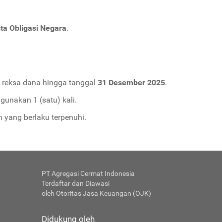
ta Obligasi Negara
.
n reksa dana hingga tanggal
31 Desember 2025
.
unakan 1 (satu) kali.
 yang berlaku terpenuhi.
PT Agregasi Cermat Indonesia
Terdaftar dan Diawasi
oleh Otoritas Jasa Keuangan (OJK)
Didukung oleh