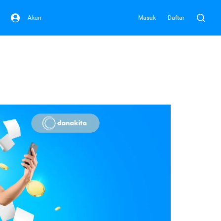
Akun
Masuk
Daftar