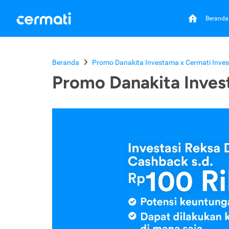
Beranda
Beranda
Promo Danakita Investama x Cermati Inves
Promo Danakita Inves