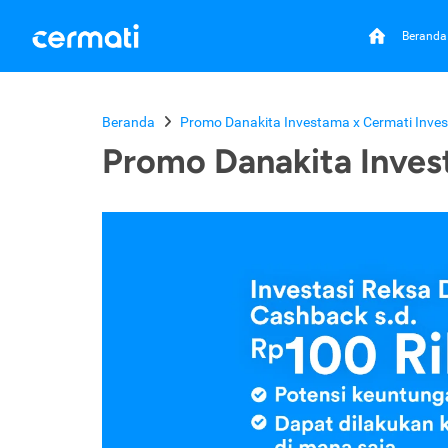
Beranda
Beranda
Promo Danakita Investama x Cermati Inves
Promo Danakita Inves