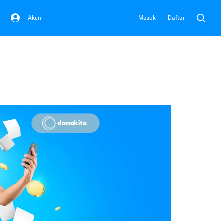
Akun
Masuk
Daftar