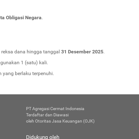
ta Obligasi Negara
.
n reksa dana hingga tanggal
31 Desember 2025
.
unakan 1 (satu) kali.
 yang berlaku terpenuhi.
PT Agregasi Cermat Indonesia
Terdaftar dan Diawasi
oleh Otoritas Jasa Keuangan (OJK)
Didukung oleh