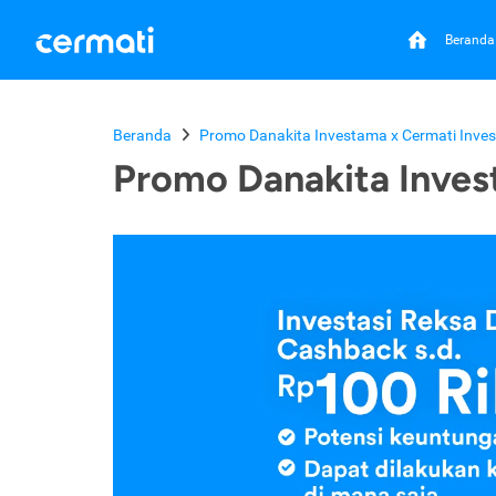
Beranda
Beranda
Promo Danakita Investama x Cermati Inves
Promo Danakita Inves