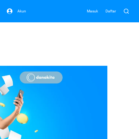
Akun
Masuk
Daftar