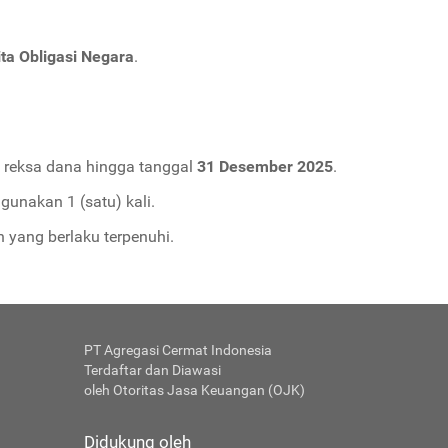
ta Obligasi Negara
.
n reksa dana hingga tanggal
31 Desember 2025
.
unakan 1 (satu) kali.
 yang berlaku terpenuhi.
PT Agregasi Cermat Indonesia
Terdaftar dan Diawasi
oleh Otoritas Jasa Keuangan (OJK)
Didukung oleh