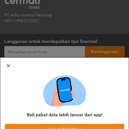
PT Artha Investa Teknologi
KEP-7/PM.21/2021
Langganan untuk mendapatkan tips finansial
Berlangganan
Disclaimer:
Cermati merupakan penyelenggara agregasi jasa keuangan yang terdaftar di
OJK. Oleh karena itu, produk dan/atau layanan jasa keuangan yang
ditawarkan bukan merupakan produk dan/atau layanan jasa keuangan yang
diterbitkan oleh Cermati dan Cermati tidak bertanggung jawab atas tuntutan
dan risiko terkait produk dan/atau layanan LJK dan/atau pihak yang
melakukan kegiatan di sektor jasa keuangan.
Beli paket data lebih lancar dari app!
© 2026 Cermati. All Rights Reserved.