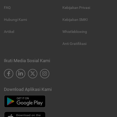
FAQ
Kebijakan Privasi
Hubungi Kami
Kebijakan SMKI
Artikel
Whistleblowing
Anti Gratifikasi
Ikuti Media Sosial Kami
Download Aplikasi Kami