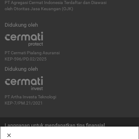
PT Agregasi Cermat Indonesia
Terdaftar dan Diawasi
oleh Otoritas Jasa Keuangan (OJK)
Didukung oleh
PT Cermati Pialang Asuransi
KEP-596/PD.02/2025
Didukung oleh
PT Artha Investa Teknologi
KEP-7/PM.21/2021
Langganan untuk mendapatkan tips finansial
Berlangganan