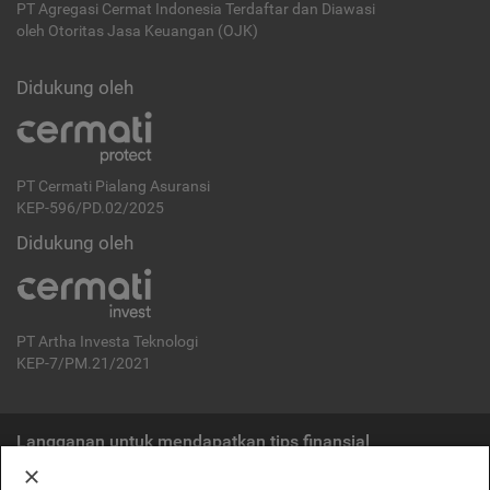
PT Agregasi Cermat Indonesia
Terdaftar dan Diawasi
oleh Otoritas Jasa Keuangan (OJK)
Didukung oleh
PT Cermati Pialang Asuransi
KEP-596/PD.02/2025
Didukung oleh
PT Artha Investa Teknologi
KEP-7/PM.21/2021
Langganan untuk mendapatkan tips finansial
Berlangganan