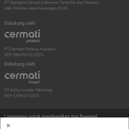
PT Agregasi Cermat Indonesia
Terdaftar dan Diawasi
oleh Otoritas Jasa Keuangan (OJK)
Didukung oleh
PT Cermati Pialang Asuransi
KEP-596/PD.02/2025
Didukung oleh
PT Artha Investa Teknologi
KEP-7/PM.21/2021
Langganan untuk mendapatkan tips finansial
Berlangganan