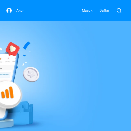
Akun
Masuk
Daftar