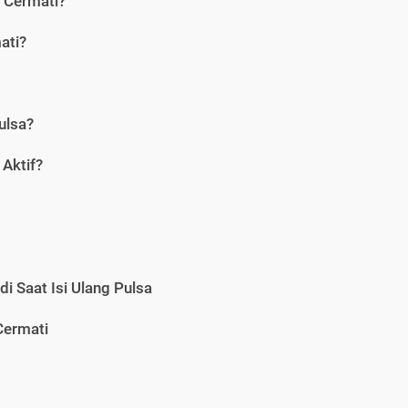
i Cermati?
ati?
ulsa?
Aktif?
i Saat Isi Ulang Pulsa
Cermati