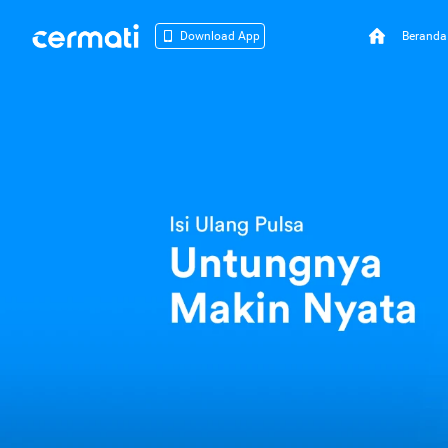
Beranda
Download App