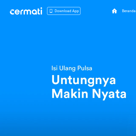
Beranda
Download App