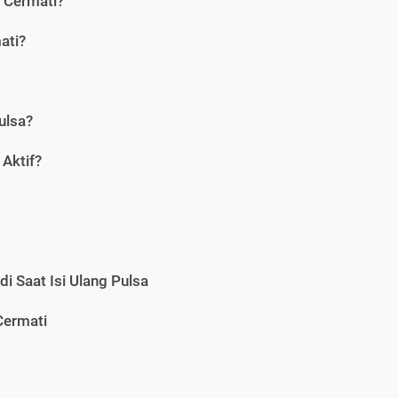
i Cermati?
ati?
ulsa?
Aktif?
i Saat Isi Ulang Pulsa
Cermati