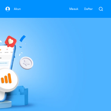
Akun
Masuk
Daftar