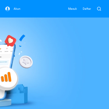
Akun
Masuk
Daftar