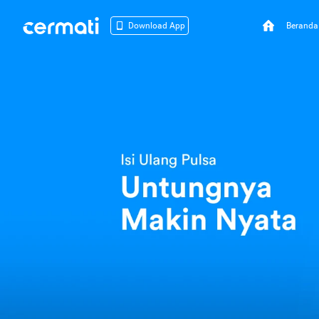
Beranda
Download App