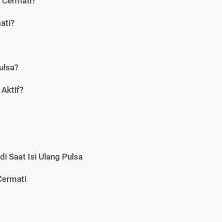
i Cermati?
ati?
ulsa?
Aktif?
i Saat Isi Ulang Pulsa
Cermati