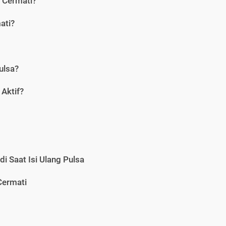
i Cermati?
ati?
ulsa?
Aktif?
i Saat Isi Ulang Pulsa
Cermati