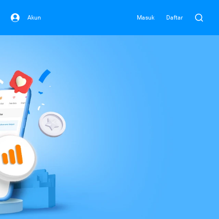
Akun
Masuk
Daftar