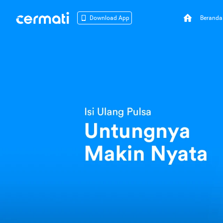
Beranda
Download App