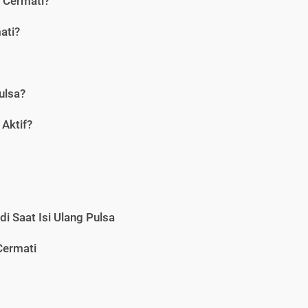
i Cermati?
ati?
ulsa?
Aktif?
i Saat Isi Ulang Pulsa
Cermati