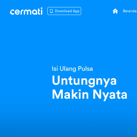
Beranda
Download App