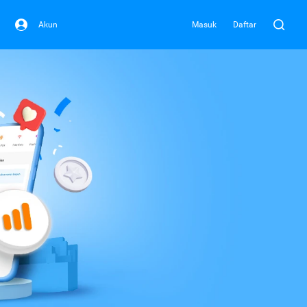
Akun
Masuk
Daftar