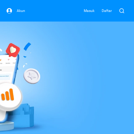
Akun
Masuk
Daftar