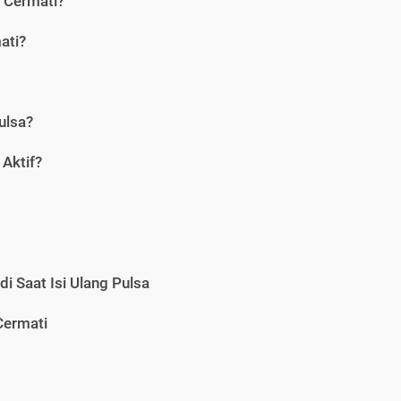
i Cermati?
ati?
ulsa?
Aktif?
i Saat Isi Ulang Pulsa
Cermati