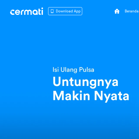
Beranda
Download App