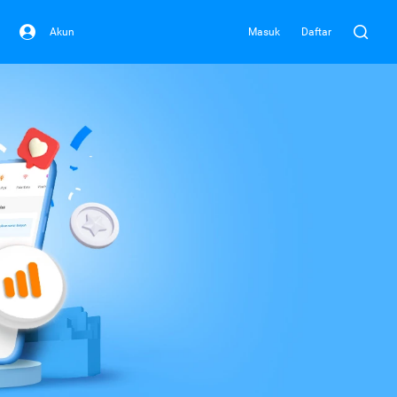
Akun
Masuk
Daftar