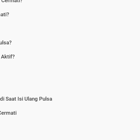
i Cermati?
ati?
ulsa?
Aktif?
i Saat Isi Ulang Pulsa
Cermati