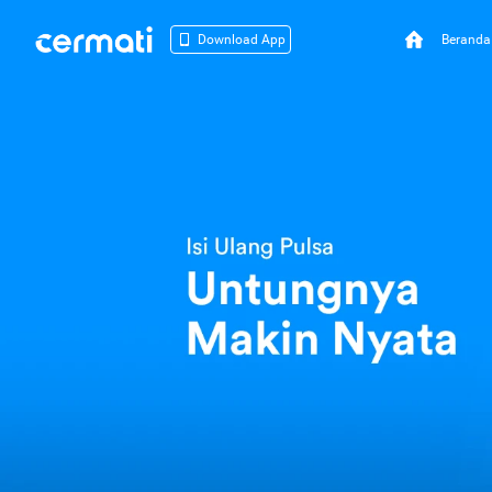
Beranda
Download App