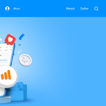
Akun
Masuk
Daftar