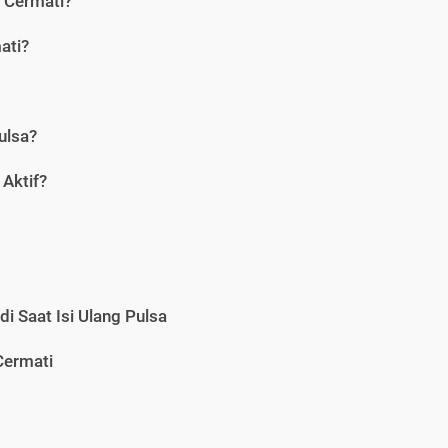
i Cermati?
ati?
ulsa?
Aktif?
i Saat Isi Ulang Pulsa
Cermati