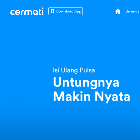
Beranda
Download App