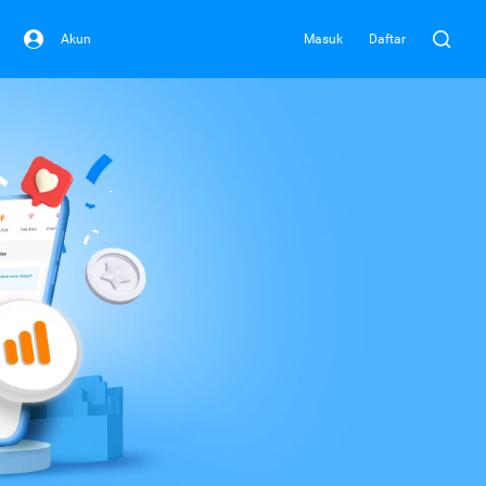
Akun
Masuk
Daftar