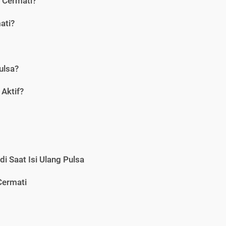
i Cermati?
ati?
ulsa?
Aktif?
i Saat Isi Ulang Pulsa
Cermati