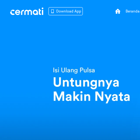
Beranda
Download App