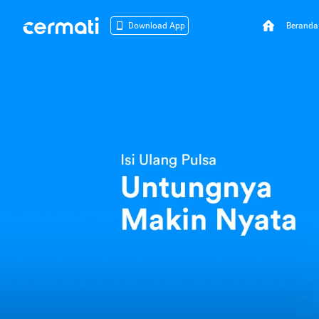
Beranda
Download App