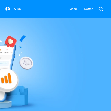
Akun
Masuk
Daftar