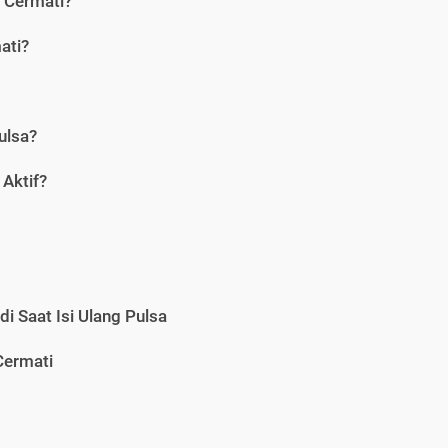
i Cermati?
ati?
ulsa?
Aktif?
i Saat Isi Ulang Pulsa
Cermati