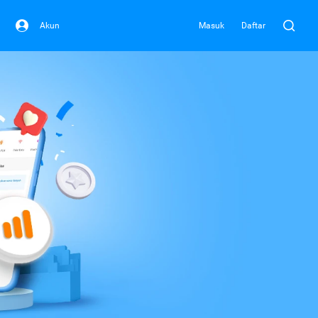
Akun
Masuk
Daftar