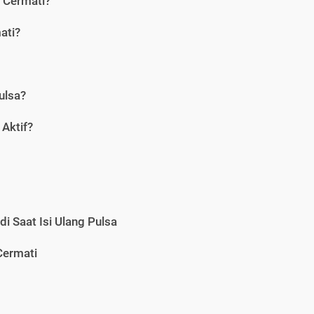
i Cermati?
ati?
ulsa?
Aktif?
i Saat Isi Ulang Pulsa
Cermati