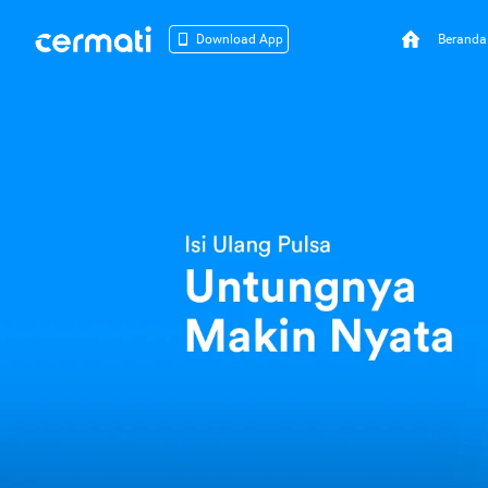
Beranda
Download App