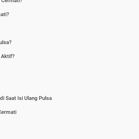
i Cermati?
ati?
ulsa?
Aktif?
i Saat Isi Ulang Pulsa
Cermati