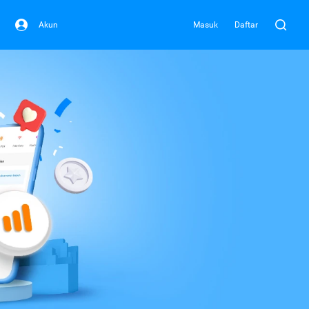
Akun
Masuk
Daftar