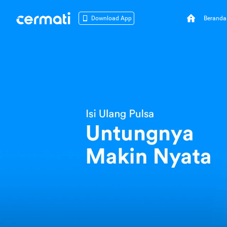
Beranda
Download App