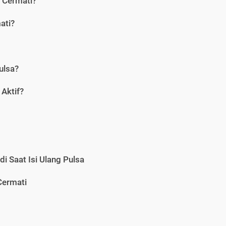
i Cermati?
ati?
ulsa?
Aktif?
i Saat Isi Ulang Pulsa
Cermati