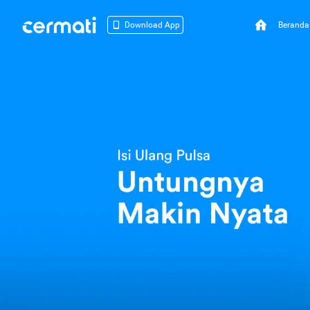
Beranda
Download App