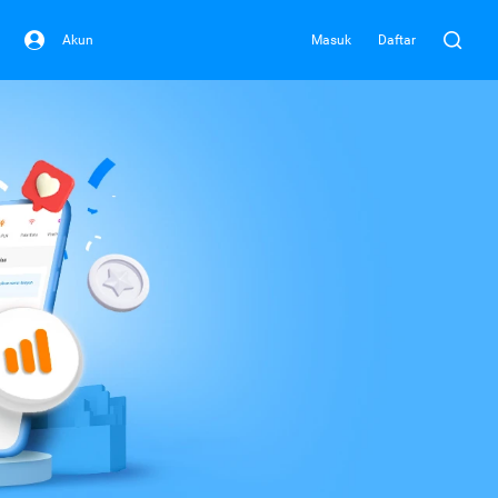
Akun
Masuk
Daftar