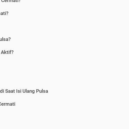
i Cermati?
ati?
ulsa?
Aktif?
i Saat Isi Ulang Pulsa
Cermati