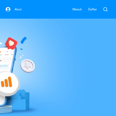
Akun
Masuk
Daftar