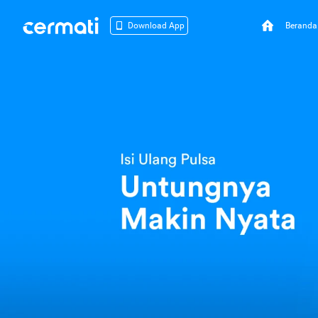
Beranda
Download App