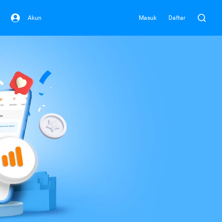
Akun
Masuk
Daftar