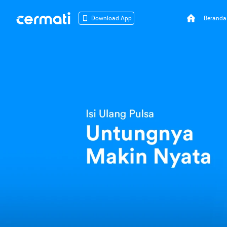
Beranda
Download App