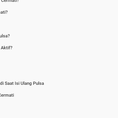
i Cermati?
ati?
ulsa?
Aktif?
i Saat Isi Ulang Pulsa
Cermati