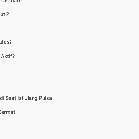
i Cermati?
ati?
ulsa?
Aktif?
i Saat Isi Ulang Pulsa
Cermati