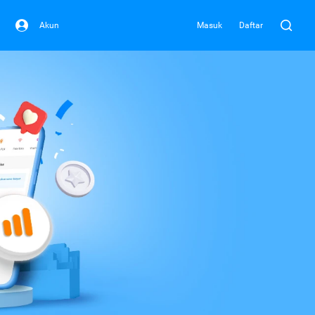
Akun
Masuk
Daftar