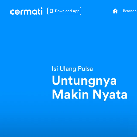
Beranda
Download App