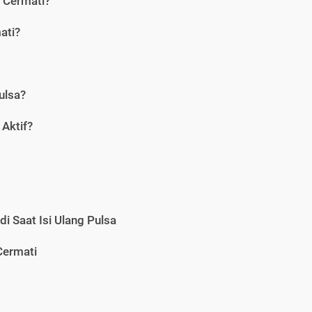
i Cermati?
ati?
ulsa?
Aktif?
i Saat Isi Ulang Pulsa
Cermati