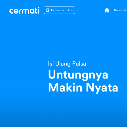
Beranda
Download App