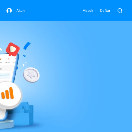
Akun
Masuk
Daftar