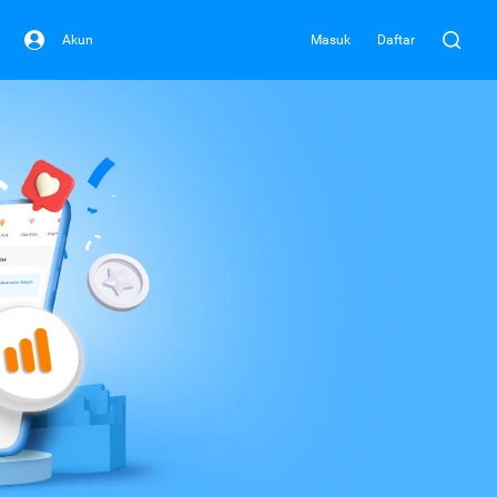
Akun
Masuk
Daftar