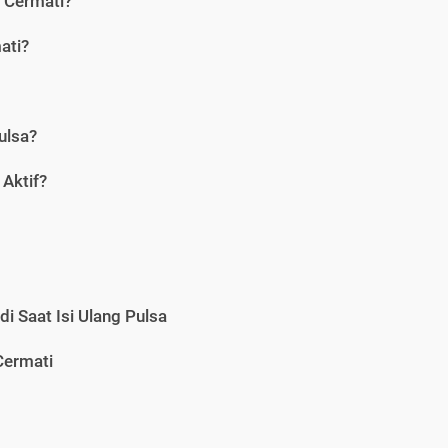
i Cermati?
ati?
ulsa?
Aktif?
i Saat Isi Ulang Pulsa
Cermati