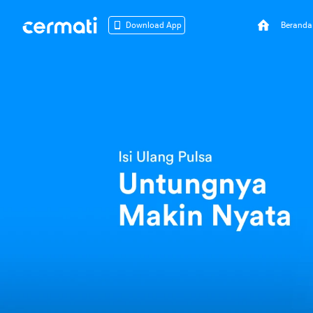
Beranda
Download App