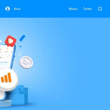
Akun
Masuk
Daftar