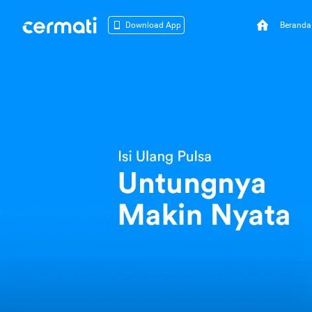
Beranda
Download App