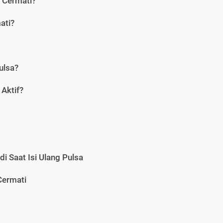
i Cermati?
ati?
ulsa?
Aktif?
i Saat Isi Ulang Pulsa
Cermati