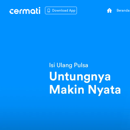
Beranda
Download App