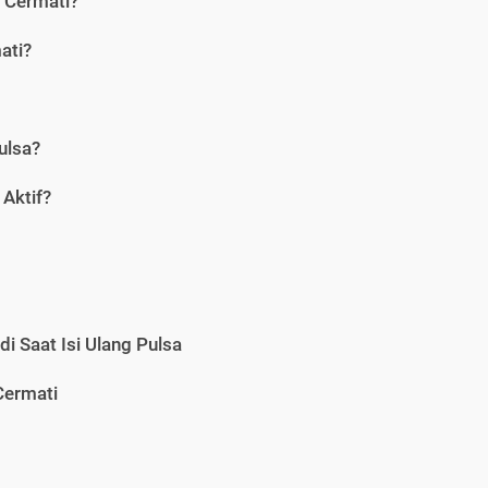
i Cermati?
ati?
ulsa?
Aktif?
i Saat Isi Ulang Pulsa
Cermati