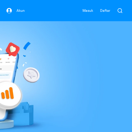
Akun
Masuk
Daftar